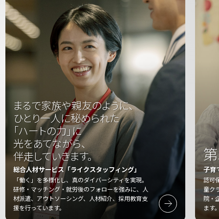
まるで家族や親友のように、
ひとり一人に秘められた
「ハートの力」に
光をあてながら、
第
伴走していきます。
総合人材サービス「ライクスタッフィング」
子育
「働く」を多様化し、真のダイバーシティを実現。
認可
研修・マッチング・就労後のフォローを強みに、人
童ク
材派遣、アウトソーシング、人材紹介、採用教育支
院・
援を行っています。
ます