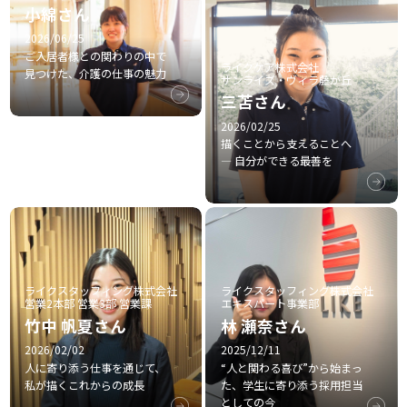
小綿さん
2026/06/25
ご入居者様との関わりの中で
ライクケア株式会社
見つけた、介護の仕事の魅力
サンライズ・ヴィラ藤が丘
三苫さん
2026/02/25
描くことから支えることへ
― 自分ができる最善を
ライクスタッフィング株式会社
ライクスタッフィング株式会社
エキスパート事業部
営業2本部 営業3部 営業課
林 瀬奈さん
竹中 帆夏さん
2025/12/11
2026/02/02
“人と関わる喜び”から始まっ
人に寄り添う仕事を通じて、
た、学生に寄り添う採用担当
私が描くこれからの成長
としての今