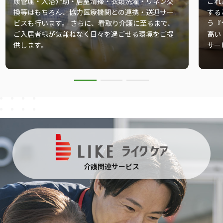
康管理・⼊浴介助・居室清掃・⾐類洗濯・リネン交
これ
換等はもちろん、協⼒医療機関との連携・送迎サー
する
ビスも⾏います。 さらに、看取り介護に⾄るまで、
う『
ご入居者様が気兼ねなく⽇々を過ごせる環境をご提
⾼い
供します。
サー
介護関連サービス