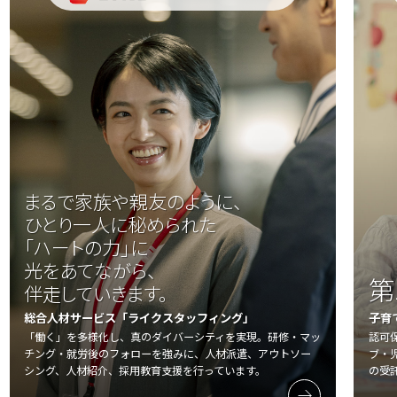
まるで家族や親友のように、
ひとり一人に秘められた
「ハートの力」に
光をあてながら、
第
伴走していきます。
総合人材サービス「ライクスタッフィング」
子育
「働く」を多様化し、真のダイバーシティを実現。研修・マッ
認可
チング・就労後のフォローを強みに、人材派遣、アウトソー
ブ・
シング、人材紹介、採用教育支援を行っています。
の受