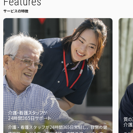
Features
サービスの特徴
介護・看護スタッフが
24時間365⽇サポート
質の
介護
介護・看護スタッフが24時間365⽇常駐し、⽇常の健