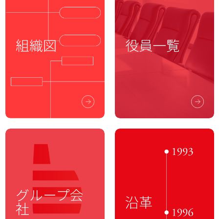
役員一覧
組織図
グループ会
沿革
社