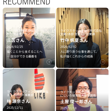
RECOMMEND
ライクケア株式会社
ライクスタッフィング株式会社
サンライズ・ヴィラ藤が丘
営業2本部 営業3部 営業課
三苫さん
竹中 帆夏さん
2026/02/25
2026/02/02
描くことから支えることへ
人に寄り添う仕事を通じて、
― 自分ができる最善を
私が描くこれからの成長
ライクスタッフィング株式会社
ライクキッズ株式会社
エキスパート事業部
にじいろ保育園大泉学園南
林 瀬奈さん
土屋 俊一郎さん
2025/12/11
2025/11/18