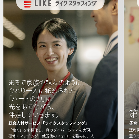
まるで家族や親友のように、
ひとり一人に秘められた
「ハートの力」に
光をあてながら、
第
伴走していきます。
総合人材サービス「ライクスタッフィング」
子育
「働く」を多様化し、真のダイバーシティを実現。
認可
研修・マッチング・就労後のフォローを強みに、人
童ク