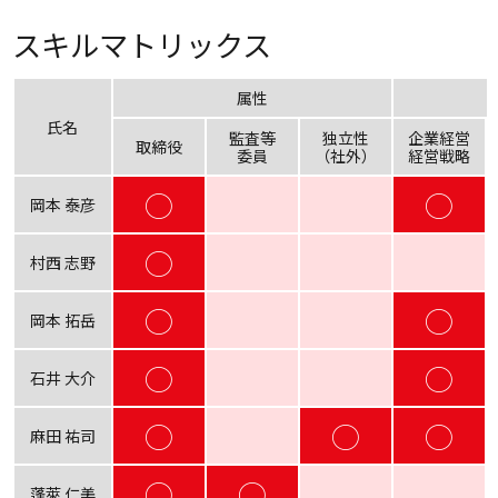
スキルマトリックス
属性
氏名
監査等
独立性
企業経営
取締役
委員
（社外）
経営戦略
◯
◯
岡本 泰彦
◯
村西 志野
◯
◯
岡本 拓岳
◯
◯
石井 大介
◯
◯
◯
麻田 祐司
◯
◯
蓬萊 仁美