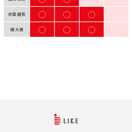
◯
◯
◯
赤築 健吾
◯
◯
◯
横 大貴