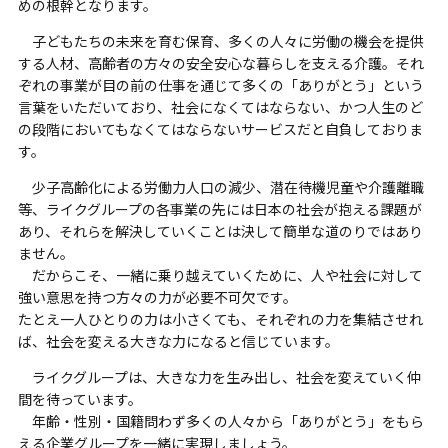
めの根幹となります。
子どもたちの未来を育む保育、多くの人々に労働の機会を提供
する人材、高齢者の方々の安全安心な暮らしを支える介護。それ
ぞれの事業が目の前の仕事を通じて多くの「ありがとう」という
言葉をいただいており、社会になくてはならない、かつ人生のど
の段階においてもなくてはならないサービスだと自負しておりま
す。
少子高齢化による労働力人口の減少、潜在待機児童や介護離職
等、ライクグループの各事業の先には日本の社会が抱える課題が
あり、それらを解決していくことは決して簡単な道のりではあり
ません。
だからこそ、一緒に乗り越えていくために、人や社会に対して
強い意思を持つ方々の力が必要不可欠です。
たとえ一人ひとりの力は小さくても、それぞれの力を集結させれ
ば、社会を変える大きな力になると信じています。
ライクグループは、大きな力を生み出し、社会を変えていく仲
間を待っています。
年齢・性別・国籍問わず多くの人々から「ありがとう」をもら
える企業グループを一緒に実現しましょう。