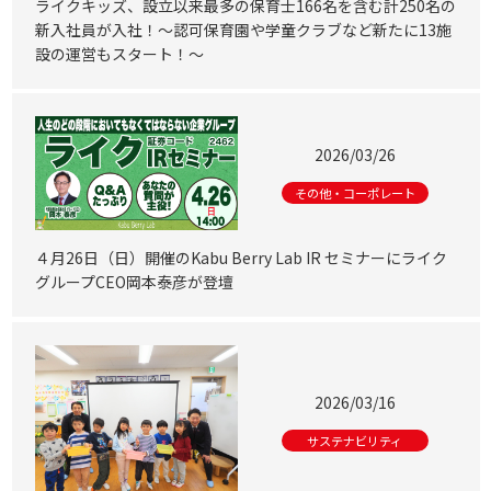
ライクキッズ、設立以来最多の保育士166名を含む計250名の
新入社員が入社！～認可保育園や学童クラブなど新たに13施
設の運営もスタート！～
2026/03/26
その他・コーポレート
４月26日（日）開催のKabu Berry Lab IR セミナーにライク
グループCEO岡本泰彦が登壇
2026/03/16
サステナビリティ