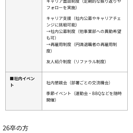
キャリア面談制度（定期的な振り返りや
フォローを実施）
キャリア支援（社内公募やキャリアチェ
ンジに挑戦可能）
→社内公募制度（他事業部への異動希望
も可）
→再雇用制度（円満退職者の再雇用制
度）
友人紹介制度（リファラル制度）
■社内イベン
社内懇親会（部署ごとの交流機会）
ト
季節イベント（運動会・BBQなどを随時
開催）
26卒の方