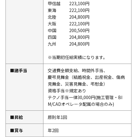
甲信越 223,100円
東海 222,100円
北陸 204,800円
大阪 222,100円
中国 200,500円
四国 204,800円
九州 204,800円
※当期初任給実績になります。
■諸手当
交通費全額支給、時間外手当、
慶弔見舞金（結婚祝金、出産祝金、傷病
見舞金、災害見舞金、弔慰金）
資格手当※規定あり
テクノ手当一律30,000円(施工管理・BI
M/CADオペレータ配属の場合のみ)
■昇給
原則年1回
■賞与
年2回