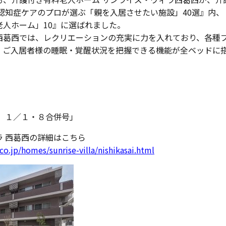
 認知症ケアのプロが選ぶ「親を入居させたい施設」40選』内
老人ホーム」10』に選ばれました。
西葛西では、レクリエーションの充実に力を入れており、各種
、ご入居者様の睡眠・覚醒状況を把握できる機能が全ベッドに
 １／１・８合併号」
ラ 西葛西の詳細はこちら
co.jp/homes/sunrise-villa/nishikasai.html