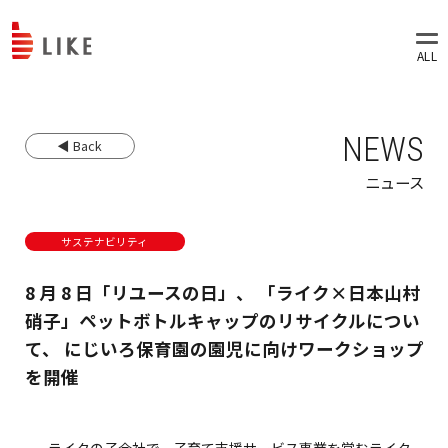
NEWS
◀ Back
ニュース
サステナビリティ
8 月 8 日「リユースの日」、 「ライク×日本山村
硝子」ペットボトルキャップのリサイクルについ
て、 にじいろ保育園の園児に向けワークショップ
を開催
ライクの子会社で、子育て支援サービス事業を営むライク