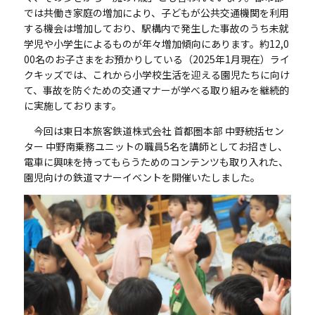
では共働き家庭の増加により、子どもが公共交通機関を利用
する機会は増加しており、駅構内で発生した事故のうち未就
学児や小学生によるものが年々増加傾向にあります。約
12,0
00
名のお子さまをお預かりしている（
2025
年
1
月現在）ライ
クキッズでは、これから小学校生活を迎える園児たちに向け
て、事故を防ぐための交通マナーが学べる取り組みを継続的
に実施しております。
今回は東日本旅客鉄道株式会社 首都圏本部 中野統括セン
ター 中野南乗務ユニットの職員
5
名を講師としてお招きし、
電車に興味を持ってもらうためのコンテンツも取り入れた、
園児向けの鉄道マナーイベントを開催いたしました。