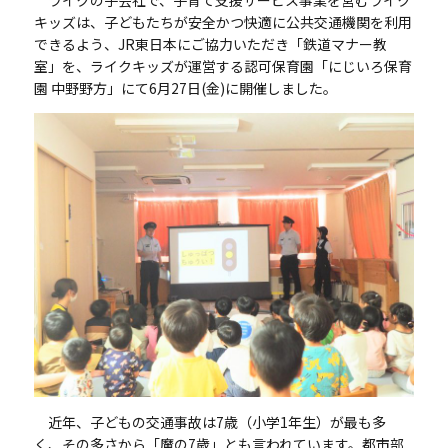
キッズは、子どもたちが安全かつ快適に公共交通機関を利用
できるよう、JR東日本にご協力いただき「鉄道マナー教
室」を、ライクキッズが運営する認可保育園「にじいろ保育
園 中野野方」にて6月27日(金)に開催しました。
近年、子どもの交通事故は
7
歳（小学
1
年生）が最も多
く、その多さから「魔の
7
歳」とも言われています。都市部