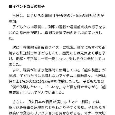
■イベント当日の様子
当日は、にじいろ保育園 中野野方の
2
～
5
歳の園児
51
名が
参加。
子どもたちは最初に、列車の運転や運転前点検の様子をま
とめた動画を視聴し、真剣な表情で画面を見つめていまし
た。
次に「在来線＆新幹線クイズ」に挑戦。難問にもすべて正
解する鉄道博士の子どももおり、園児たちは元気よく手を挙
げ、正解・不正解に一喜一憂しつつ、楽しそうに参加してい
ました。
また、職員が泊まり勤務時に使用している「起床装置」が
登場。子どもたちは見慣れないアイテムに興味津々。今回は
保育士
1
名が実際に起床装置を体験しました。子どもたちは
「僕が体験したい！」「いいな」など目を輝かせながら「起
床装置」について学んでいました。
さらに、
JR
東日本の職員が演じる「マナー劇場」では、
駆け込み乗車の危険性などをわかりやすく表現。子どもたち
は笑いや驚きのリアクションを見せながらも、マナーの大切