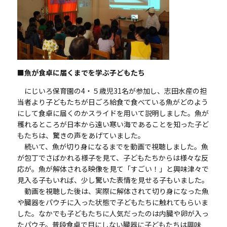
■魚が食卓に届くまでを学ぶ子どもたち
にじいろ保育園の
4
・５歳児
31
名が参加し、志田水産の担
当者より子どもたちが日ごろ給食で食べている魚がどのよう
にして食卓に届くのかスライドを用いて説明しました。魚が
穫れるところが日本から遠い寒い海であることを知った子ど
もたちは、驚きの声をあげていました。
続いて、魚が切り身になるまでを動画で視聴しました。魚
が包丁でさばかれる様子を見て、子どもたちからは様々な反
応が。魚が解体される映像を見て「すごい！」と興味津々で
見入る子もいれば、少し驚いた表情を見せる子もいました。
動画を視聴した後は、実際に解体されて切り身になった魚
や臓器をパウチに入った状態で子どもたちに触れてもらいま
した。なかでも子どもたちに人気だったのは内臓や卵が入っ
たパウチ。普段食卓で目にしない臓器に子どもたちは興味