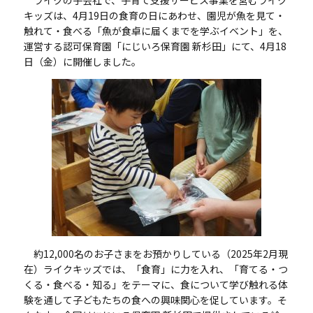
キッズは、
4
月
19
日の食育の日にあわせ、園児が魚を見て・
触れて・食べる「魚が食卓に届くまでを学ぶイベント」を、
運営する認可保育園「にじいろ保育園 新杉田」にて、
4
月
18
日（金）に開催しました。
約
12,000
名のお子さまをお預かりしている（
2025
年
2
月現
在）ライクキッズでは、「食育」に力を入れ、「育てる・つ
くる・食べる・知る」をテーマに、食について学び触れる体
験を通して子どもたちの食への興味関心を促しています。そ