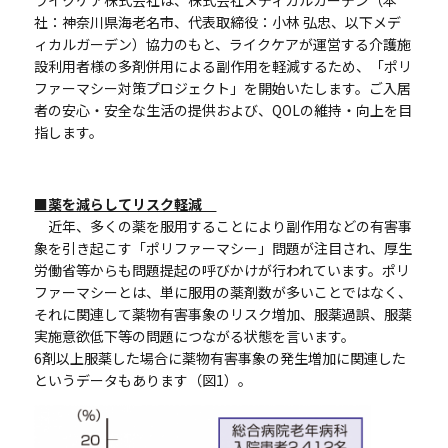
社：神奈川県海老名市、代表取締役：小林 弘忠、以下メデ
ィカルガーデン）協力のもと、ライクケアが運営する介護施
設利用者様の多剤併用による副作用を軽減するため、「ポリ
ファーマシー対策プロジェクト」を開始いたします。ご入居
者の安心・安全な生活の提供および、
QOL
の維持・向上を目
指します。
■薬を減らしてリスク軽減
近年、多くの薬を服用することにより副作用などの有害事
象を引き起こす「ポリファーマシー」問題が注目され、厚生
労働省等からも問題提起の呼びかけが行われています。ポリ
ファーマシーとは、単に服用の薬剤数が多いことではなく、
それに関連して薬物有害事象のリスク増加、服薬過誤、服薬
実施意欲低下等の問題につながる状態を言います。
6
剤以上服薬した場合に薬物有害事象の発生増加に関連した
というデータもあります（図
1
）。