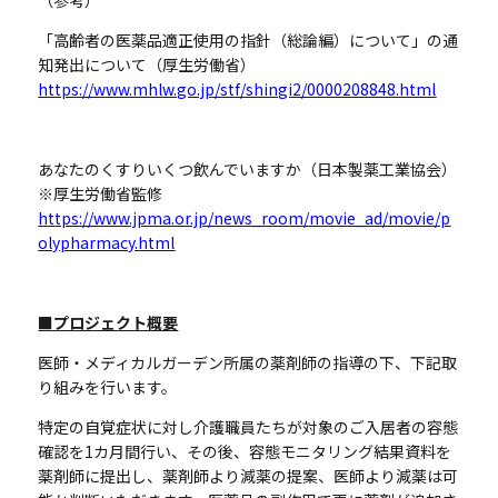
「高齢者の医薬品適正使用の指針（総論編）について」の通
知発出について（厚生労働省）
https://www.mhlw.go.jp/stf/shingi2/0000208848.html
あなたのくすりいくつ飲んでいますか（日本製薬工業協会）
※厚生労働省監修
https://www.jpma.or.jp/news_room/movie_ad/movie/p
olypharmacy.html
■プロジェクト概要
医師・メディカルガーデン所属の薬剤師の指導の下、下記取
り組みを行います。
特定の自覚症状に対し介護職員たちが対象のご入居者の容態
確認を
1
カ月間行い、その後、容態モニタリング結果資料を
薬剤師に提出し、薬剤師より減薬の提案、医師より減薬は可