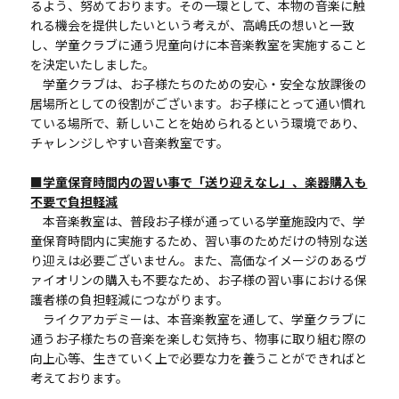
るよう、努めております。その一環として、本物の音楽に触
れる機会を提供したいという考えが、高嶋氏の想いと一致
し、学童クラブに通う児童向けに本音楽教室を実施すること
を決定いたしました。
学童クラブは、お子様たちのための安心・安全な放課後の
居場所としての役割がございます。お子様にとって通い慣れ
ている場所で、新しいことを始められるという環境であり、
チャレンジしやすい音楽教室です。
■学童保育時間内の習い事で「送り迎えなし」、楽器購入も
不要で負担軽減
本音楽教室は、普段お子様が通っている学童施設内で、学
童保育時間内に実施するため、習い事のためだけの特別な送
り迎えは必要ございません。また、高価なイメージのあるヴ
ァイオリンの購入も不要なため、お子様の習い事における保
護者様の負担軽減につながります。
ライクアカデミーは、本音楽教室を通して、学童クラブに
通うお子様たちの音楽を楽しむ気持ち、物事に取り組む際の
向上心等、生きていく上で必要な力を養うことができればと
考えております。