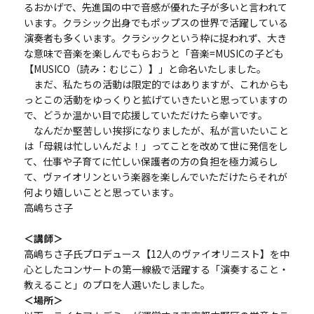
るおかげで、先進国の中で音感が優れた子が多いと言われて
います。クラシック出身でもポップスの世界で活躍している
演奏者も多くいます。クラシックという枠に捉われず、大き
な意味で音楽を楽しんでもらおうと「音楽=MUSICの子ども
【MUSICO（読み：むじこ）】」と命名いたしました。
まだ、私たちの活動は限定的ではありますが、これからも
っとこの活動をゆっくりと拡げていきたいと思っていますの
で、どうか温かい目で応援していただけたら幸いです。
なんだか堅苦しい挨拶になりましたが、私が言いたいこと
は「母親は忙しいんだよ！」ってことを改めて世に発信をし
て、仕事や子育てに忙しい保護者の方の負担を極力減らし
て、ヴァイオリンという楽器を楽しんでいただけたらそれが
何より嬉しいことと思っています。
高嶋ちさ子
＜講師＞
⾼嶋ちさ⼦⽒プロデュース【12人のヴァイオリニスト】を中
心としたコンサートの第一線級で活躍する「演奏すること・
教えること」のプロを⼈選いたしました。
＜場所＞