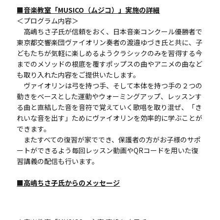
■音楽教室「MUSICO（ムジコ）」実施の詳細
＜プログラム内容＞
高嶋ちさ子氏が信頼をおく、日本音楽コンクール優勝者で
東京都交響楽団ヴァイオリン奏者の渡邉ゆづき氏と共に、子
どもたちが気軽に楽しめるようクラシックのみを習得する今
までのメソッドの根底を覆すポップスの曲やアニメの曲など
も取り入れた内容をご提供いたします。
ヴァイオリンは弓を持つ手、そして本体を持つ手の２つの
動きをベースとした運動やウォーミングアップ、レッスンす
る曲と直結した音を音符で覚えていく歌唱を取り混ぜ、「き
れいな音を出す」ためにヴァイオリンを効率的に学ぶことが
できます。
またすべての復習が家ででき、保護者の方がお子様のサポ
ートができるよう毎回レッスン動画やQRコードを用いた復
習講義の配信も行います。
■高嶋ちさ子氏からのメッセージ