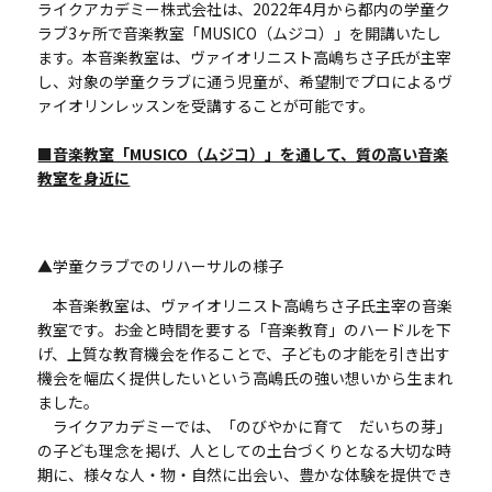
ライクアカデミー株式会社は、2022年4月から都内の学童ク
ラブ3ヶ所で音楽教室「MUSICO（ムジコ）」を開講いたし
ます。本音楽教室は、ヴァイオリニスト高嶋ちさ子氏が主宰
し、対象の学童クラブに通う児童が、希望制でプロによるヴ
ァイオリンレッスンを受講することが可能です。
■音楽教室「MUSICO（ムジコ）」を通して、質の高い音楽
教室を身近に
▲学童クラブでのリハーサルの様子
本音楽教室は、ヴァイオリニスト高嶋ちさ子氏主宰の音楽
教室です。お⾦と時間を要する「⾳楽教育」のハードルを下
げ、上質な教育機会を作ることで、⼦どもの才能を引き出す
機会を幅広く提供したいという高嶋氏の強い想いから生まれ
ました。
ライクアカデミーでは、「のびやかに育て だいちの芽」
の子ども理念を掲げ、人としての土台づくりとなる大切な時
期に、様々な人・物・自然に出会い、豊かな体験を提供でき