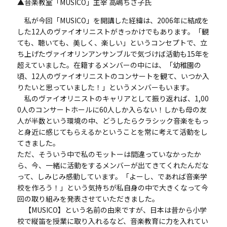
▲音楽教室「MUSICO」主宰 高嶋ちさ子氏
私が今回「MUSICO」を開講した経緯は、2006年に結成を
した12人のヴァイオリニストがきっかけでもあります。「観
ても、聴いても、美しく、楽しい」というコンセプトで、立
ち上げたヴァイオリンアンサンブルで気づけば活動も15年を
超えていました。在籍するメンバーの中には、「幼稚園の
頃、12人のヴァイオリニストのコンサートを観て、いつか入
りたいと思っていました！」というメンバーもいます。
私のヴァイオリニストのキャリアとして振り返れば、1,00
0人のコンサートホールに60人しか入らない！しかも母の友
人が半数という環境の中、どうしたらクラシック音楽をもっ
と身近に感じてもらえるかということを常に考えて活動をし
てきました。
ただ、そういう中で私のモットーは間違っていなかったか
ら、今、一緒に活動をするメンバーが出てきてくれたんだな
って、しみじみ感動しています。「よーし、であれば音楽学
校を作ろう！」という気持ちが私自身の中で大きくなって今
回の取り組みを発表させていただきました。
【MUSICO】という名前の由来ですが、日本は昔から小学
校で縦笛を授業に取り入れるなど、音楽教育に力を入れてい