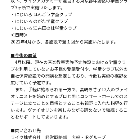
以下、ライクアカデミーが運営する東京都中野区の学童クラ
ブ3ヶ所で実施いたします。
・にじいろ ほんごう学童クラブ
・にじいろ のがた学童クラブ
・にじいろ 江古田の杜学童クラブ
＜日時＞
2022年4月から、各施設で週１回から実施いたします。
■今後の展望
4月以降、現在の音楽教室実施予定施設における学童クラ
ブを利用していないお子様の受講受付や、学童クラブ以外の
自社保育施設での開講を想定しており、今後も実施の裾野を
広げていく予定です。
また、手軽に始められる一方で、高嶋ちさ子12人のヴァイ
オリニストを始めとするプロと同じコンサートホールでのス
テージに立つことを目標とすることも視野に入れた指導を行
います。ヴァイオリンを楽しみながら諦めないで継続するこ
とをサポートしてまいります。
■問い合わせ先
ライク株式会社 経営戦略部 広報・IRグループ