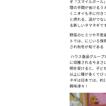
ギ「スマイルボール
理の手間が省けるう
くニオイも手に付き
と摂れる、涙がでな
る新しいタマネギで
野菜のヒミツや不思
トでは、にじいろ保育
され秋冬が旬である
ハウス食品グループ
に収穫される今まさ
明を受けると、子ど
以上に種が多くてび
ネギは日本では、約
興味津々！