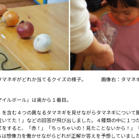
タマネギがどれか当てるクイズの様子。 画像右：タマネ
ボール」は奥から１番目。
を含む４つの異なるタマネギを見せながらタマネギについて
泣いてた！」などの回答が飛び出しました。４種類の中に１つ
ズをすると、「赤！」「ちっちゃいの！見たことないから！」
ちは想像力を働かせながらどれが正解か答えを予想していまし