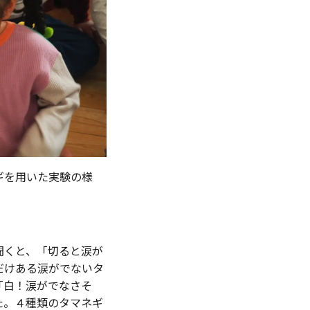
ギを用いた実験の様
聞くと、「切ると涙が
だけある涙がでないタ
「白！涙がでなさそ
た。４種類のタマネギ