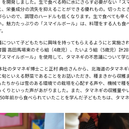
」を開発しました。生で食べる時に水にさらす必要がない「ス
え、栄養成分の流失を抑えることができる優れもの。切ったと
づらいので、調理のハードルも低くなります。生で食べても辛
い。魅力たっぷりの「スマイルボール」は、料理をする人も食
す。
議について子どもたちに興味を持ってもらえるようにと実施さ
園 高田馬場東のそら組（4歳児）、たいよう組（5歳児）計2
「スマイルボール」を使用して、タマネギの不思議について学
本社のタマネギ博士こと正村 典也さんから、北海道のタマネギ
に旬といえる野菜であることをお話いただき、種まきから収穫
もたちからは雪のある環境での栽培を心配する声や、機械で種
っくりといった声があがりました。また、タマネギの収穫量や
150年前から食べられていたことを学んだ子どもたちは、タマ