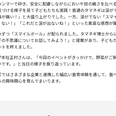
ハンマーで砕き、安全に配慮しながらにおいや目の痛さを比べ
近づける様子を見て子どもたちも実践！普通のタマネギは涙が
鼻が痛い！」と大盛り上がりでした。一方、涙がでない「スマ
くない！」「これだと涙が出ないね！」といった素直な感想が
ずつ「スマイルボール」が配られました。タマネギ博士から
ギの不思議についてお話してみよう！」と提案があり、子ども
ントを終えました。
本社正村さんは、「今回のイベントがきっかけで、野菜がご
いです。」と当日の様子を振り返っています。
ではさまざまな企業と連携した幅広い食育体験を通して、食
ちの興味関心を育んでまいります。