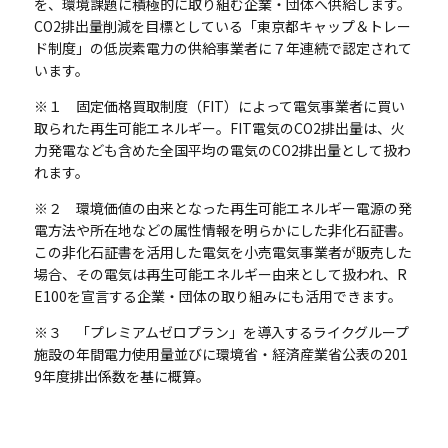
を、環境課題に積極的に取り組む企業・団体へ供給します。
CO2排出量削減を目標としている「東京都キャップ＆トレー
ド制度」の低炭素電力の供給事業者に７年連続で認定されて
います。
※１ 固定価格買取制度（FIT）によって電気事業者に買い
取られた再生可能エネルギー。FIT電気のCO2排出量は、火
力発電なども含めた全国平均の電気のCO2排出量として扱わ
れます。
※２ 環境価値の由来となった再生可能エネルギー電源の発
電方法や所在地などの属性情報を明らかにした非化石証書。
この非化石証書を活用した電気を小売電気事業者が販売した
場合、その電気は再生可能エネルギー由来として扱われ、R
E100を宣言する企業・団体の取り組みにも活用できます。
※３ 「プレミアムゼロプラン」を導入するライクグループ
施設の年間電力使用量並びに環境省・経済産業省公表の201
9年度排出係数を基に概算。