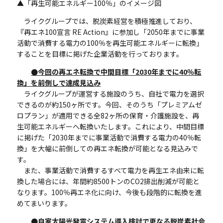
▲「再生可能エネルギー
100
％」のイメージ図
ライクグループでは、脱炭素経営を積極推進しており、
『再エネ100宣言 RE Action』に参加し「2050年までに事業
活動で消費する電力の100％を再生可能エネルギーに転換」
することを目標に掲げた企業活動を行っております。
●今回の再エネ転換で中間目標「2030年までに40％転
換」を前倒しで達成見込み
ライクグループが運営する施設のうち、自社で電力を選択
できるのが約150ヶ所です。今回、そのうち「プレミアムゼ
ロプラン」が適用できる全82ヶ所の保育・介護施設を、再
生可能エネルギーへ転換いたします。これにより、中間目標
に掲げた「2030年までに事業活動で消費する電力の40％転
換」を大幅に前倒しての再エネ転換が可能となる見込みで
す。
また、事業活動で消費するすべて電力を再生エネ由来に転
換した場合には、年間約8500トンのCO2排出削減が可能と
なります。100％再エネ化に向け、今後も段階的に転換を進
めてまいります。
●自家太陽光発電システム導入検討で更なる脱炭素社会