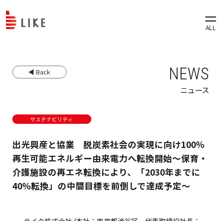
NEWS
◀ Back
ニュース
サステナビリティ
出光興産と協業 脱炭素社会の実現に向け100％
再生可能エネルギー由来電力へ転換開始～保育・
介護施設の再エネ転換により、「2030年までに
40％転換」の中間目標を前倒しで達成予定～
ライク株式会社 (本社：東京都渋谷区、代表取締役社長：