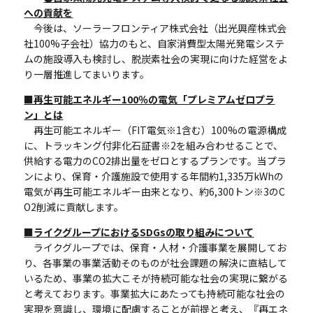
への貢献を
今後は、ソーラーフロンティア株式会社（出光興産株式会
社100%子会社）協力のもと、自家消費型太陽光発電システ
ムの施設導入も検討し、脱炭素社会の実現に向けた経営をよ
り一層推進してまいります。
■再生可能エネルギー100％の電気「プレミアムゼロプラ
ン」とは
再生可能エネルギー（FIT電気※1含む）100%の電源構成
に、トラッキング付非化石証書※2を組み合わせることで、
供給する電力のCO2排出量をゼロとするプランです。当プラ
ンにより、保育・介護施設で使用する年間約1,335万kWhの
電気が再生可能エネルギー由来となり、約6,300トン※3のC
O2削減に貢献します。
■ライクグループにおけるSDGsの取り組みについて
ライクグループでは、保育・人材・介護事業を展開してお
り、各事業の事業活動そのものが社会課題の解決に直結して
いるため、事業の拡大こそが持続可能な社会の実現に繋がる
と考えております。事業拡大にあたっても持続可能な社会の
実現を意識し、環境に配慮することが前提と考え、『再エネ