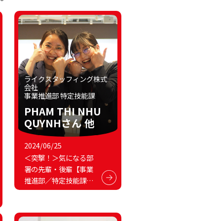
ライクスタッフィング株式
会社
事業推進部 特定技能課
PHAM THI NHU
QUYNHさん
他
2024/06/25
＜突撃！＞気になる部
署の先輩・後輩【事業
推進部／特定技能課】
～ライクスタッフィン
グ株式会社～