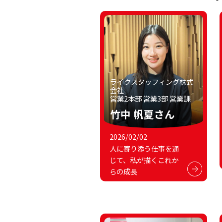
ライクスタッフィング株式
会社
営業2本部 営業3部 営業課
竹中 帆夏さん
2026/02/02
人に寄り添う仕事を通
じて、私が描くこれか
らの成長