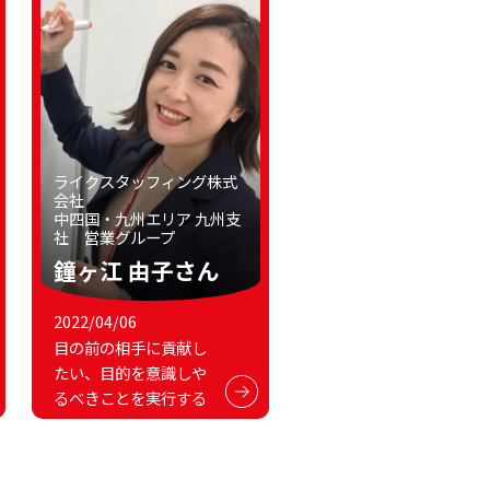
ライクスタッフィング株式
会社
中四国・九州エリア 九州支
社 営業グループ
鐘ヶ江 由子さん
2022/04/06
目の前の相手に貢献し
たい、目的を意識しや
るべきことを実行する