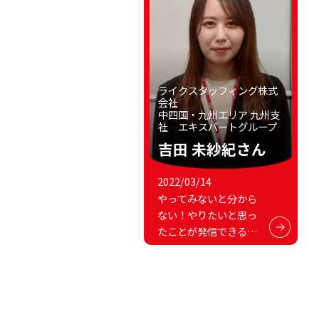
ライクスタッフィング株式
会社
中四国・九州エリア 九州支
社 エキスパートグループ
吉田 未紗紀さん
2022/03/14
やってみないと分から
ない！やりたいと思っ
たことが発信できる場
所