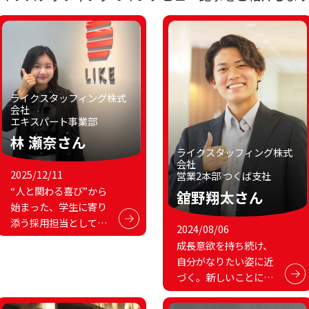
ライクスタッフィング株式
会社
エキスパート事業部
林 瀬奈さん
ライクスタッフィング株式
会社
2025/12/11
営業2本部 つくば支社
“人と関わる喜び”から
舘野翔太さん
始まった、学生に寄り
添う採用担当としての
2024/08/06
今
成長意欲を持ち続け、
自分がなりたい姿に近
づく。新しいことにコ
ンスタントにチャレン
ジできる環境