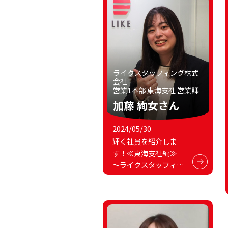
ライクスタッフィング株式
会社
営業1本部 東海支社 営業課
加藤 絢女さん
2024/05/30
輝く社員を紹介しま
す！≪東海支社編≫
～ライクスタッフィン
グ株式会社～