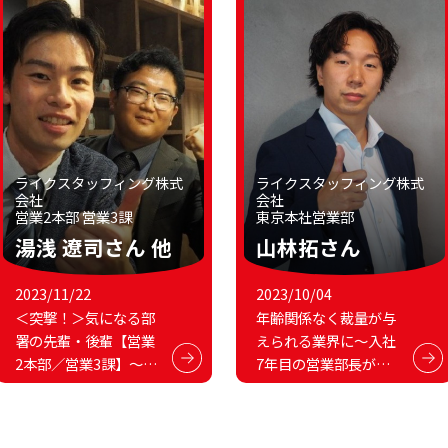
ライクスタッフィング株式
ライクスタッフィング株式
会社
会社
営業2本部 営業3課
東京本社営業部
湯浅 遼司さん
他
山林拓さん
2023/11/22
2023/10/04
＜突撃！＞気になる部
年齢関係なく裁量が与
署の先輩・後輩【営業
えられる業界に～入社
2本部／営業3課】～ラ
7年目の営業部長が築
イクスタッフィング株
いたキャリア～
式会社～