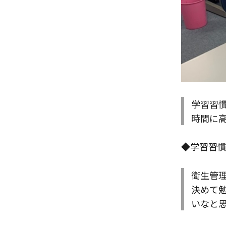
学習習
時間に高
◆学習習
衛生管
決めて
いなと