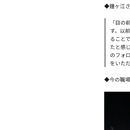
◆鐘ヶ江
「目の
す。以
ること
たと感
のフォ
をいた
◆今の職