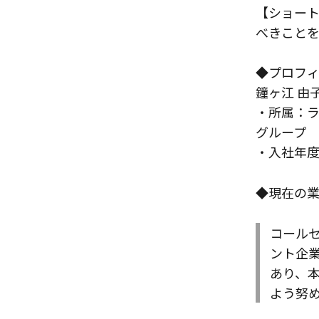
【ショート
べきこと
◆プロフ
鐘ヶ江 由
・所属：ラ
グループ
・入社年度
◆現在の
コール
ント企
あり、
よう努