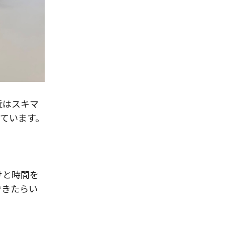
近はスキマ
いています。
？
けと時間を
できたらい