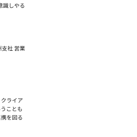
を意識しやる
支社 営業
、クライア
いうことも
連携を図る