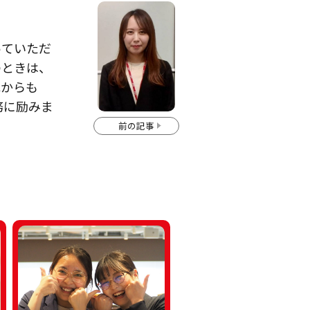
っていただ
のときは、
れからも
務に励みま
前の記事