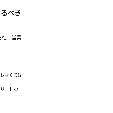
やるべき
支社 営業
もなくては
ーリー】の