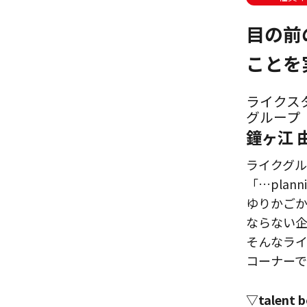
目の前
ことを
ライクス
グループ（
鐘ヶ江 
ライクグ
「…plan
ゆりかご
ならない企
そんなラ
コーナーで
▽talent 