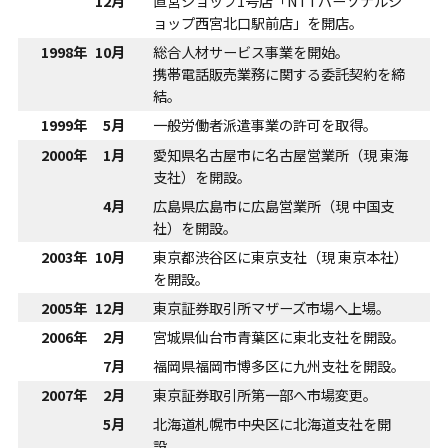
12月
直営ショップ1号店「NTTパーソナルシ
ョップ西宮北口駅前店」を開店。
1998年
10月
総合人材サービス事業を開始。
携帯電話販売業務に関する委託契約を締
結。
1999年
5月
一般労働者派遣事業の許可を取得。
2000年
1月
愛知県名古屋市に名古屋営業所（現 東海
支社）を開設。
4月
広島県広島市に広島営業所（現 中国支
社）を開設。
2003年
10月
東京都渋谷区に東京支社（現 東京本社）
を開設。
2005年
12月
東京証券取引所マザーズ市場へ上場。
2006年
2月
宮城県仙台市青葉区に東北支社を開設。
7月
福岡県福岡市博多区に九州支社を開設。
2007年
2月
東京証券取引所第一部へ市場変更。
5月
北海道札幌市中央区に北海道支社を開
設。