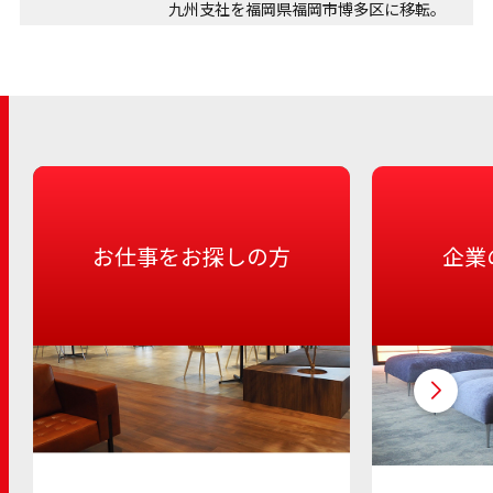
九州支社を福岡県福岡市博多区に移転。
お仕事をお探しの方
企業