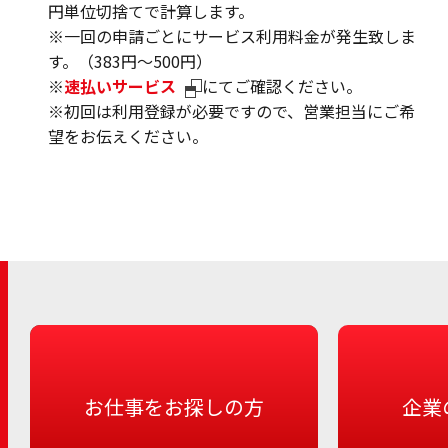
円単位切捨てで計算します。
※一回の申請ごとにサービス利用料金が発生致しま
す。（383円～500円）
※
速払いサービス
にてご確認ください。
※初回は利用登録が必要ですので、営業担当にご希
望をお伝えください。
お仕事をお探しの方
企業